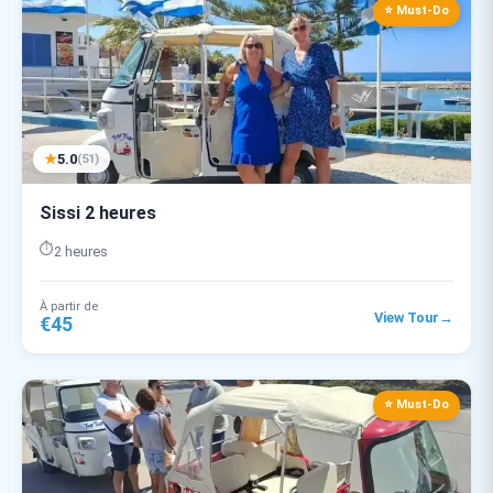
⭐ Must-Do
★
5.0
(51)
Sissi 2 heures
⏱️
2 heures
À partir de
→
View Tour
€45
⭐ Must-Do