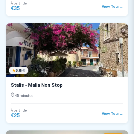
À partir de
→
View Tour
€35
★
5.0
(4)
Stalis - Malia Non Stop
⏱️
45 minutes
À partir de
→
View Tour
€25