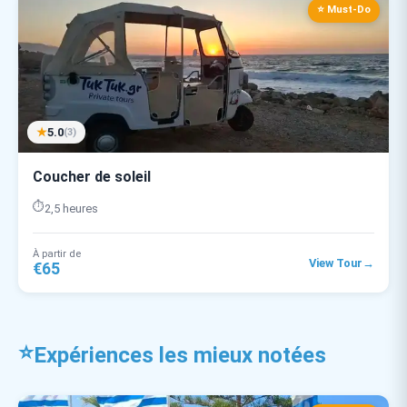
⭐ Must-Do
★
5.0
(3)
Coucher de soleil
⏱️
2,5 heures
À partir de
→
View Tour
€65
⭐
Expériences les mieux notées