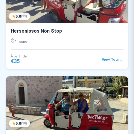
★
5.0
(13)
Hersonissos Non Stop
⏱️
1 heure
À partir de
→
View Tour
€35
★
5.0
(10)