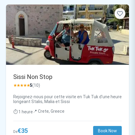
Sissi Non Stop
★★★★★
5
(10)
Rejoignez-nous pour cette visite en Tuk Tuk d'une heure
longeant Stalis, Malia et Sissi
📍 Crete, Greece
⏱️ 1 heure
€35
Book Now
De