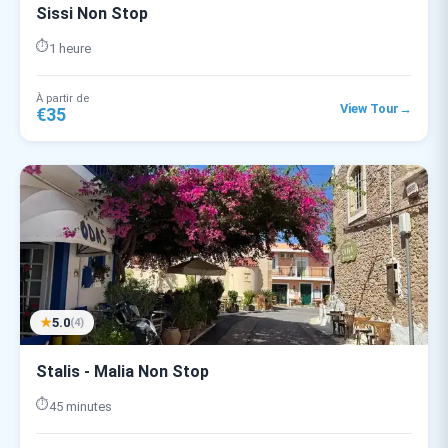
Sissi Non Stop
⏱️
1 heure
À partir de
→
View Tour
€35
★
5.0
(4)
Stalis - Malia Non Stop
⏱️
45 minutes