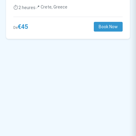
📍 Crete, Greece
⏱️ 2 heures
€45
Book Now
De