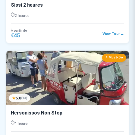
Sissi 2 heures
⏱️
2 heures
À partir de
→
View Tour
€45
⭐ Must-Do
★
5.0
(13)
Hersonissos Non Stop
⏱️
1 heure